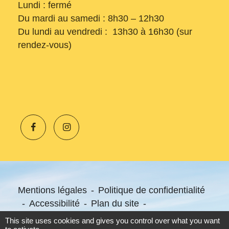
Lundi : fermé
Du mardi au samedi : 8h30 – 12h30
Du lundi au vendredi : 13h30 à 16h30 (sur
rendez-vous)
Mentions légales
-
Politique de confidentialité
-
Accessibilité
-
Plan du site
-
Gestion des cookies
This site uses cookies and gives you control over what you want