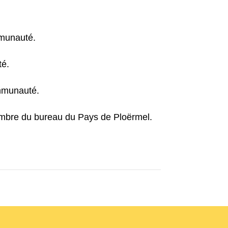
mmunauté.
té.
mmunauté.
mbre du bureau du Pays de Ploërmel.