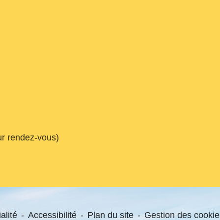
ur rendez-vous)
alité
-
Accessibilité
-
Plan du site
-
Gestion des cookie