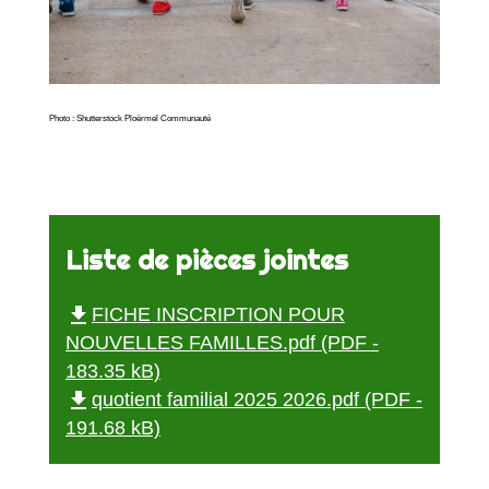
Photo : Shutterstock Ploërmel Communauté
Liste de pièces jointes
file_download
FICHE INSCRIPTION POUR
NOUVELLES FAMILLES.pdf (PDF -
183.35 kB)
file_download
quotient familial 2025 2026.pdf (PDF -
191.68 kB)