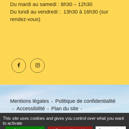
Du mardi au samedi : 8h30 – 12h30
Du lundi au vendredi : 13h30 à 16h30 (sur
rendez-vous)
Mentions légales
-
Politique de confidentialité
-
Accessibilité
-
Plan du site
-
Gestion des cookies
This site uses cookies and gives you control over what you want
to activate