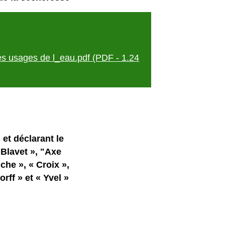
es usages de l_eau.pdf (PDF - 1.24
et déclarant le
 Blavet », "Axe
uche », « Croix »,
rff » et « Yvel »