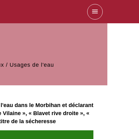
menu
ux
/
Usages de l'eau
eau dans le Morbihan et déclarant
Vilaine », « Blavet rive droite », «
 titre de la sécheresse