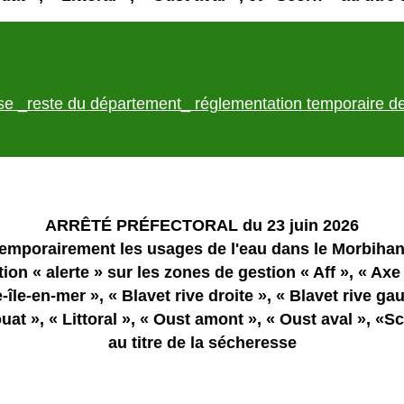
esse _reste du département_ réglementation temporaire d
ARRÊTÉ PRÉFECTORAL du 23 juin 2026
emporairement les usages de l'eau dans le Morbihan 
ion « alerte » sur les zones de gestion « Aff », « Axe
e-île-en-mer », « Blavet rive droite », « Blavet rive ga
uat », « Littoral », « Oust amont », « Oust aval », «Sco
au titre de la sécheresse