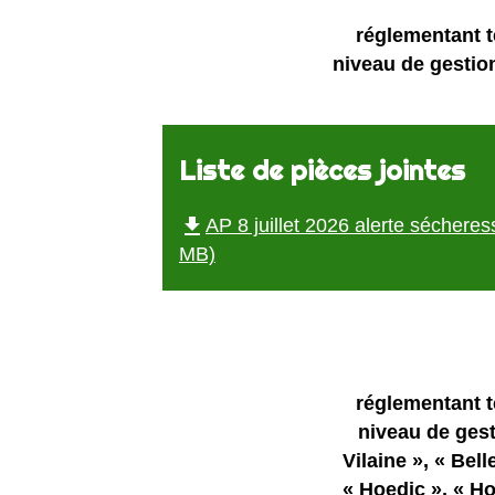
réglementant t
niveau de gestion
Liste de pièces jointes
file_download
AP 8 juillet 2026 alerte séchere
MB)
réglementant t
niveau de gest
Vilaine », « Bell
« Hoedic », « Hou