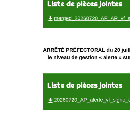
Liste de pièces jointes
file_download
merged_20260720_AP_AR_vf_sig
ARRÊTÉ PRÉFECTORAL du 20 juillet
le niveau de gestion « alerte » su
Liste de pièces jointes
file_download
20260720_AP_alerte_vf_signe_a