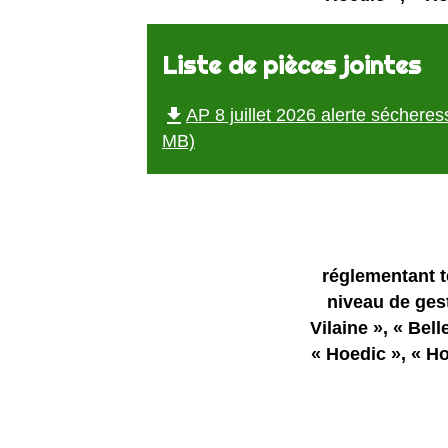
Liste de pièces jointes
file_download
AP 8 juillet 2026 alerte sécher
MB)
réglementant t
niveau de gest
Vilaine », « Bell
« Hoedic », « Ho