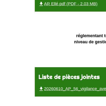
file_download
AR Ellé.pdf (PDF - 2.03 MB)
réglementant t
niveau de gestio
Liste de pièces jointes
file_download
20260610_AP_56_vigilance_ave