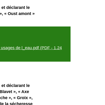
et déclarant le
 », « Oust amont »
s usages de l_eau.pdf (PDF - 1.24
et déclarant le
Blavet », « Axe
uche », « Groix »,
e de la sécheresse