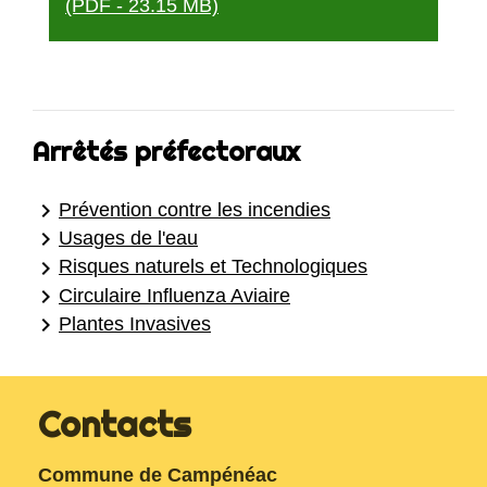
(PDF - 23.15 MB)
Arrêtés préfectoraux
keyboard_arrow_right
Prévention contre les incendies
keyboard_arrow_right
Usages de l'eau
keyboard_arrow_right
Risques naturels et Technologiques
keyboard_arrow_right
Circulaire Influenza Aviaire
keyboard_arrow_right
Plantes Invasives
Contacts
Commune de Campénéac