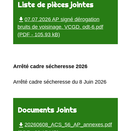
Liste de pièces jointes
file_download
07.07.2026 AP signé dérogation
bruits de voisinage. VCGD. odt-6.pdf
(PDF - 105.93 kB)
Arrêté cadre sécheresse 2026
Arrêté cadre sécheresse du 8 Juin 2026
Documents Joints
file_download
20260608_ACS_56_AP_annexes.pdf